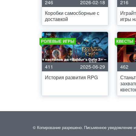
246
2026-02-18
216
Коробки самосборные с
Играйт
доставкой
игры н
РОЛЕВЫЕ ИГРЫ
КВЕСТЫ
411
2025-06-29
462
История развития RPG
Станьт
захва
квесто
© Копирование разрешено. Письменное уведомление и р