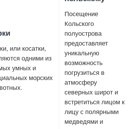
Посещение
Кольского
рки
полуострова
предоставляет
ки, или косатки,
уникальную
ляются одними из
возможность
мых умных и
погрузиться в
циальных морских
атмосферу
вотных.
северных широт и
встретиться лицом к
лицу с полярными
медведями и