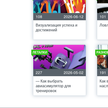
108
2026-06-12
101
Визуализация успеха и
Ловл
достижений
ЛЕТАЛКИ
РАЗНО
227
2026-05-02
191
— Как выбрать
Как 
авиасимулятор для
насл
тренировок