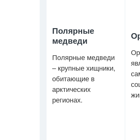
Полярные
О
медведи
Ор
Полярные медведи
яв
– крупные хищники,
са
обитающие в
со
арктических
жи
регионах.