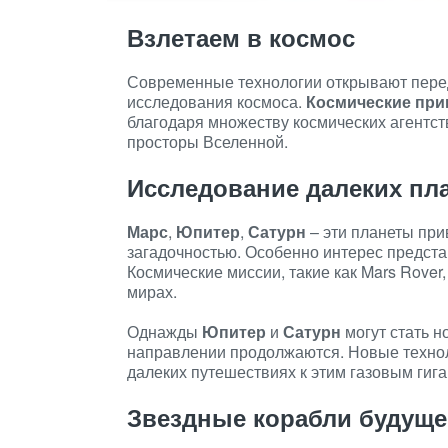
Взлетаем в космос
Современные технологии открывают пере
исследования космоса.
Космические при
благодаря множеству космических агентст
просторы Вселенной.
Исследование далеких пл
Марс
,
Юпитер
,
Сатурн
– эти планеты при
загадочностью. Особенно интерес предст
Космические миссии, такие как Mars Rover
мирах.
Однажды
Юпитер
и
Сатурн
могут стать н
направлении продолжаются. Новые технол
далеких путешествиях к этим газовым гига
Звездные корабли будуще