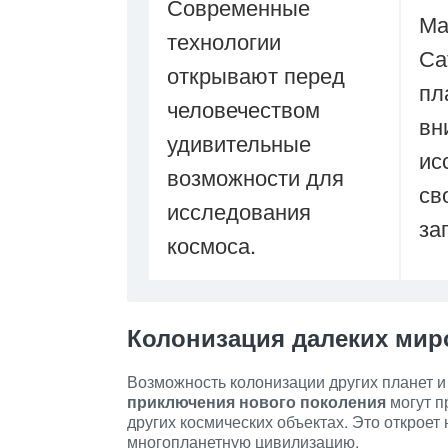
Современные
Ма
технологии
Са
открывают перед
пл
человечеством
вн
удивительные
ис
возможности для
св
исследования
за
космоса.
Колонизация далеких мир
Возможность колонизации других планет и
приключения нового поколения
могут п
других космических объектах. Это откроет
многопланетную цивилизацию.