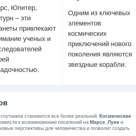
рс, Юпитер,
Одним из ключевых
турн – эти
элементов
анеты привлекают
космических
имание ученых и
приключений нового
следователей
поколения являются
оей
звездные корабли.
гадочностью.
ов
 спутников становится все более реальной.
Космические
ривести к возникновению поселений на
Марсе
,
Луне
и
 новые перспективы для человечества и позволит создать