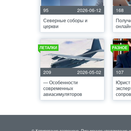
95
2026-06-12
168
Северные соборы и
Получи
церкви
онлайн
ЛЕТАЛКИ
РАЗНОЕ
209
2026-05-02
107
— Особенности
Юрист 
современных
экспер
авиасимуляторов
сопро
© Копирование разрешено. Письменное уведомление и р