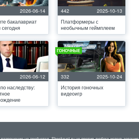
2026-06-14
442
2025-10-13
те бакалавриат
Платформеры с
 сегодня
необычным геймплеем
ГОНОЧНЫЕ
2026-06-12
332
2025-10-24
по наследству:
История гоночных
тное
видеоигр
вождение
азрешение не требуется. Shockrust.ru не против любого использования 