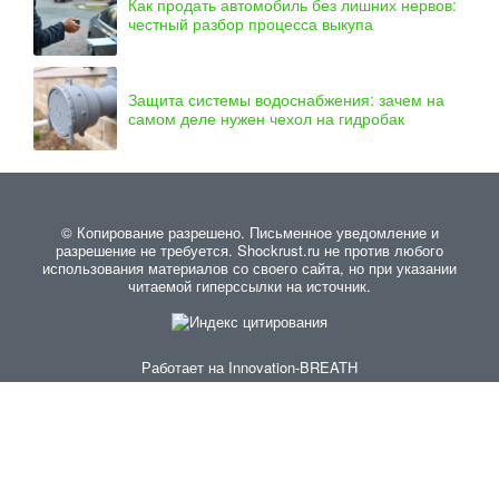
Как продать автомобиль без лишних нервов:
честный разбор процесса выкупа
Защита системы водоснабжения: зачем на
самом деле нужен чехол на гидробак
© Копирование разрешено. Письменное уведомление и
разрешение не требуется. Shockrust.ru не против любого
использования материалов со своего сайта, но при указании
читаемой гиперссылки на источник.
Работает на
Innovation-BREATH