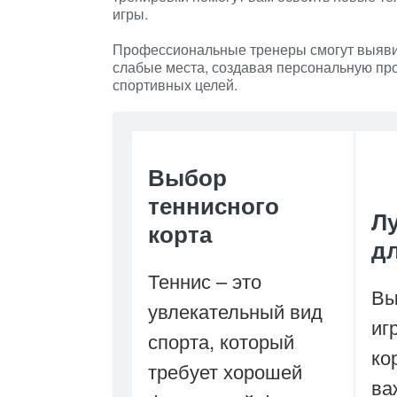
игры.
Профессиональные тренеры смогут выяви
слабые места, создавая персональную пр
спортивных целей.
Выбор
теннисного
Л
корта
д
Теннис – это
Вы
увлекательный вид
иг
спорта, который
ко
требует хорошей
ва