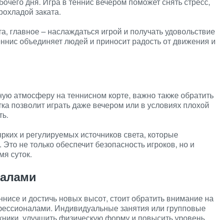
очего дня. Игра в теннис вечером поможет снять стресс,
рохладой заката.
а, главное – наслаждаться игрой и получать удовольствие
еннис объединяет людей и приносит радость от движения и
ную атмосферу на теннисном корте, важно также обратить
а позволит играть даже вечером или в условиях плохой
ть.
рких и регулируемых источников света, которые
Это не только обеспечит безопасность игроков, но и
мя суток.
налами
ннисе и достичь новых высот, стоит обратить внимание на
фессионалами. Индивидуальные занятия или групповые
хники, улучшить физическую форму и повысить уровень