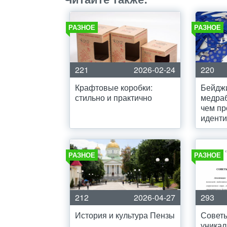
РАЗНОЕ
РАЗНОЕ
221
2026-02-24
220
Крафтовые коробки:
Бейдж
стильно и практично
медра
чем пр
идент
РАЗНОЕ
РАЗНОЕ
212
2026-04-27
293
История и культура Пензы
Советы
уникал