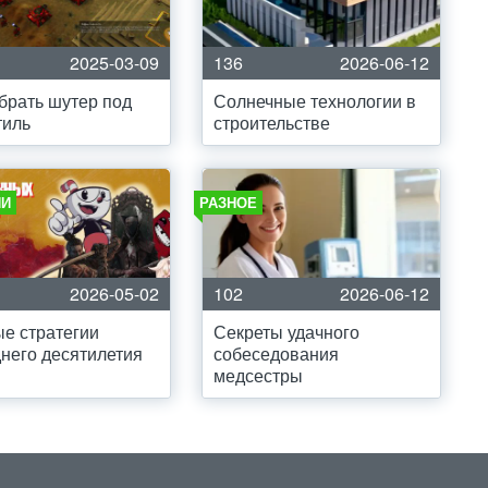
2025-03-09
136
2026-06-12
брать шутер под
Солнечные технологии в
тиль
строительстве
ИИ
РАЗНОЕ
2026-05-02
102
2026-06-12
е стратегии
Секреты удачного
него десятилетия
собеседования
медсестры