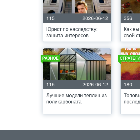
115
2026-06-12
356
Юрист по наследству:
Как вы
защита интересов
свой с
РАЗНОЕ
СТРАТЕГ
115
2026-06-12
180
Лучшие модели теплиц из
Топовы
поликарбоната
послед