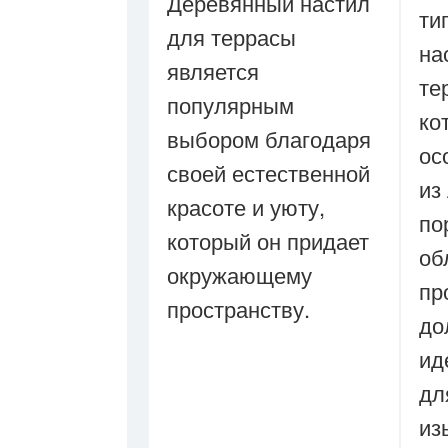
Деревянный настил
ти
для террасы
на
является
те
популярным
ко
выбором благодаря
ос
своей естественной
из
красоте и уюту,
по
который он придает
об
окружающему
пр
пространству.
до
ид
дл
из