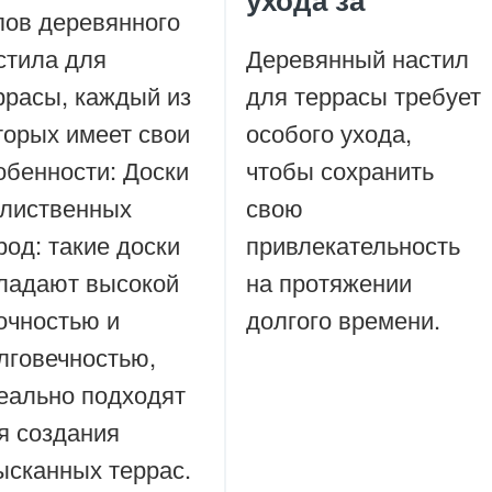
пов деревянного
стила для
Деревянный настил
ррасы, каждый из
для террасы требует
торых имеет свои
особого ухода,
обенности: Доски
чтобы сохранить
 лиственных
свою
род: такие доски
привлекательность
ладают высокой
на протяжении
очностью и
долгого времени.
лговечностью,
еально подходят
я создания
ысканных террас.