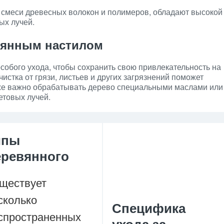
 смеси древесных волокон и полимеров, обладают высокой
ых лучей.
вянным настилом
собого ухода, чтобы сохранить свою привлекательность на
истка от грязи, листьев и других загрязнений поможет
кже важно обрабатывать дерево специальными маслами или
етовых лучей.
ипы
еревянного
ществует
сколько
Специфика
спространенных
ухода за