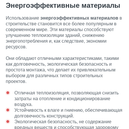
Энергоэффективные материалы
Использование
энергоэффективных материалов
в
строительстве становится все более популярным в
современном мире. Эти материалы способствуют
улучшению теплоизоляции зданий, снижению
энергопотребления и, как следствие, экономии
ресурсов.
Они обладают отличными характеристиками, такими
как долговечность, экологическая безопасность и
простота монтажа, что делает их привлекательным
выбором для различных типов строительных
проектов.
Отличная теплоизоляция, позволяющая снизить
затраты на отопление и кондиционирование
воздуха.
Устойчивость к влаге и гниению, обеспечивающая
долговечность конструкций.
Экологическая безопасность, не содержание
вредных веществ и способствующая здоровому