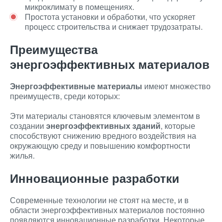
микроклимату в помещениях.
Простота установки и обработки, что ускоряет
процесс строительства и снижает трудозатраты.
Преимущества
энергоэффективных материалов
Энергоэффективные материалы
имеют множество
преимуществ, среди которых:
Эти материалы становятся ключевым элементом в
создании
энергоэффективных зданий
, которые
способствуют снижению вредного воздействия на
окружающую среду и повышению комфортности
жилья.
Инновационные разработки
Современные технологии не стоят на месте, и в
области энергоэффективных материалов постоянно
появляются инновационные разработки. Некоторые