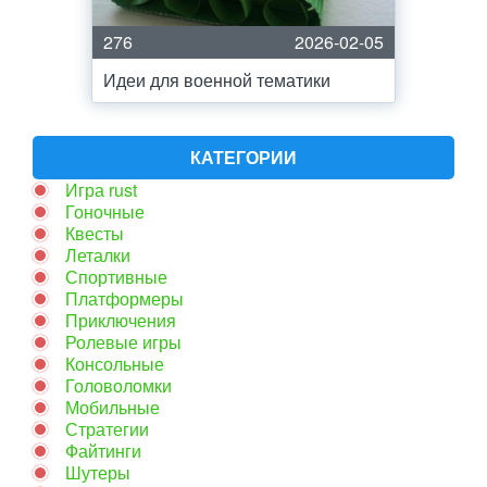
276
2026-02-05
Идеи для военной тематики
КАТЕГОРИИ
Игра rust
Гоночные
Квесты
Леталки
Спортивные
Платформеры
Приключения
Ролевые игры
Консольные
Головоломки
Мобильные
Стратегии
Файтинги
Шутеры