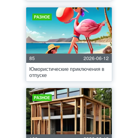
РАЗНОЕ
85
2026-06-12
Юмористические приключения в
отпуске
РАЗНОЕ