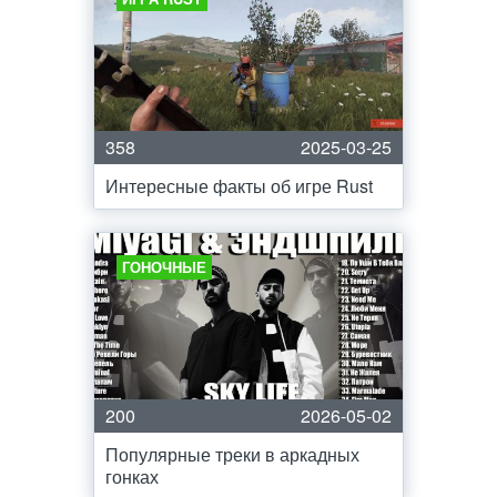
358
2025-03-25
Интересные факты об игре Rust
ГОНОЧНЫЕ
200
2026-05-02
Популярные треки в аркадных
гонках