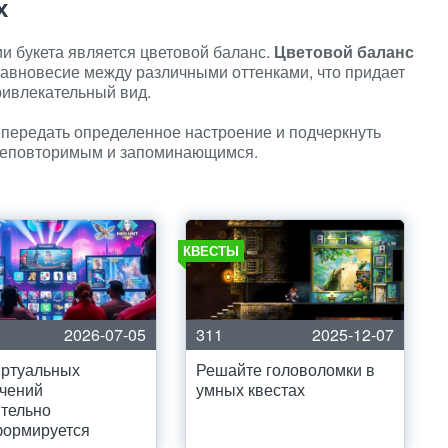
х
и букета является цветовой баланс.
Цветовой баланс
равновесие между различными оттенками, что придает
ривлекательный вид.
 передать определенное настроение и подчеркнуть
т неповторимым и запоминающимся.
КВЕСТЫ
2026-07-05
311
2025-12-07
иртуальных
Решайте головоломки в
чений
умных квестах
тельно
формируется