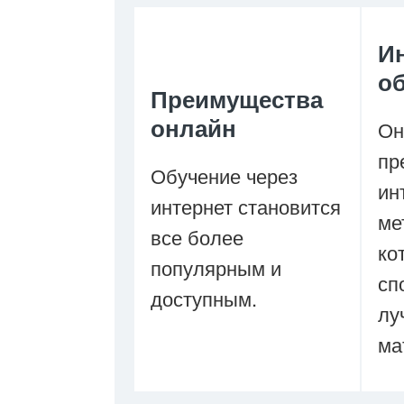
И
о
Преимущества
онлайн
Он
пр
Обучение через
ин
интернет становится
ме
все более
ко
популярным и
сп
доступным.
лу
ма