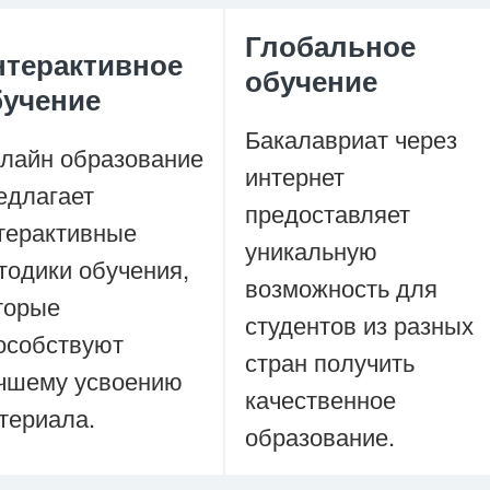
Глобальное
нтерактивное
обучение
бучение
Бакалавриат через
лайн образование
интернет
едлагает
предоставляет
терактивные
уникальную
тодики обучения,
возможность для
торые
студентов из разных
особствуют
стран получить
чшему усвоению
качественное
териала.
образование.