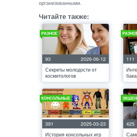
организованными.
Читайте также:
РАЗНОЕ
РАЗНО
93
2026-06-12
111
Секреты молодости от
Инте
косметологов
бака
КОНСОЛЬНЫЕ
ЭКШЕН
391
2025-03-23
425
История консольных игр
Сам