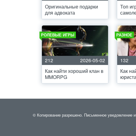
Оригинальные подарки
Топ иг
для адвоката
самол
РОЛЕВЫЕ ИГРЫ
РАЗНОЕ
212
2026-05-02
132
Как найти хороший клан в
Как на
MMORPG
юриста
© Копирование разрешено. Письменное уведомление и р