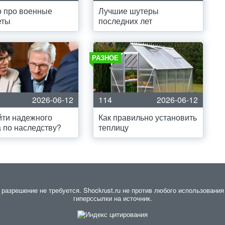
р про военные
Лучшие шутеры
еты
последних лет
РАЗНОЕ
2026-06-12
114
2026-06-12
йти надежного
Как правильно установить
 по наследству?
теплицу
азрешение не требуется. Shockrust.ru не против любого использования 
гиперссылки на источник.